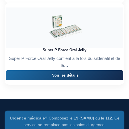
Super P Force Oral Jelly
Super P Force Oral Jelly contient à la fois du sildénafil et de
la…
Voir les détails
Urgence médicale?
Composez le
15 (SAMU)
ou le
112
. Ce
service ne remplace pas les soins d'urgence.