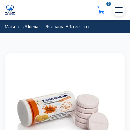
0
Maison
Sildenafil
Kamagra Effervescent