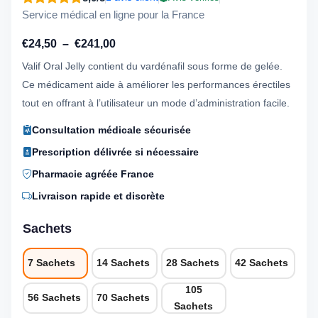
Service médical en ligne pour la France
Plage
€
24,50
–
€
241,00
de
Valif Oral Jelly contient du vardénafil sous forme de gelée.
prix :
Ce médicament aide à améliorer les performances érectiles
€24,50
tout en offrant à l’utilisateur un mode d’administration facile.
à
Consultation médicale sécurisée
€241,00
Prescription délivrée si nécessaire
Pharmacie agréée France
Livraison rapide et discrète
Sachets
7 Sachets
14 Sachets
28 Sachets
42 Sachets
105
56 Sachets
70 Sachets
Sachets