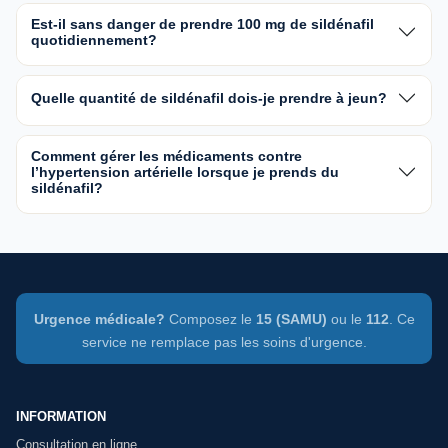
Est-il sans danger de prendre 100 mg de sildénafil
quotidiennement?
Quelle quantité de sildénafil dois-je prendre à jeun?
Comment gérer les médicaments contre
l’hypertension artérielle lorsque je prends du
sildénafil?
Urgence médicale?
Composez le
15 (SAMU)
ou le
112
. Ce
service ne remplace pas les soins d'urgence.
INFORMATION
Consultation en ligne