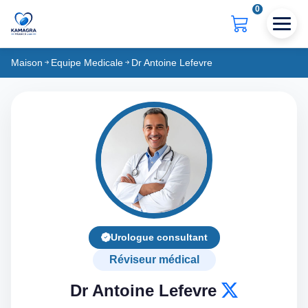
0
Maison
Equipe Medicale
Dr Antoine Lefevre
Urologue consultant
Réviseur médical
Dr Antoine Lefevre