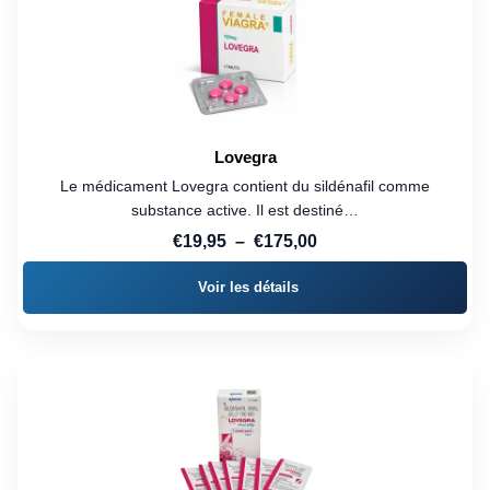
Lovegra
Le médicament Lovegra contient du sildénafil comme
substance active. Il est destiné…
Plage
€
19,95
–
€
175,00
de
Voir les détails
prix :
€19,95
à
€175,00