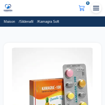
0
Maison
Sildenafil
Kamagra Soft