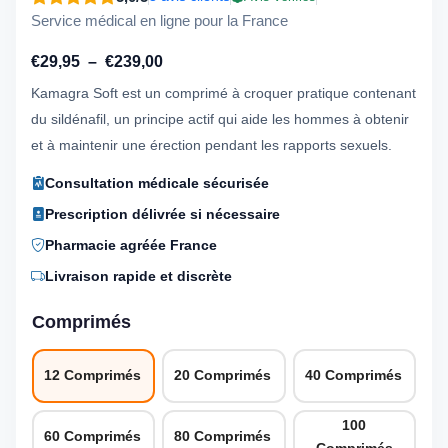
Service médical en ligne pour la France
Plage
€
29,95
–
€
239,00
de
Kamagra Soft est un comprimé à croquer pratique contenant
prix :
du sildénafil, un principe actif qui aide les hommes à obtenir
€29,95
et à maintenir une érection pendant les rapports sexuels.
à
Consultation médicale sécurisée
€239,00
Prescription délivrée si nécessaire
Pharmacie agréée France
Livraison rapide et discrète
Comprimés
12 Comprimés
20 Comprimés
40 Comprimés
100
60 Comprimés
80 Comprimés
Comprimés