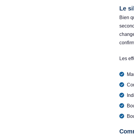
Le si
Bien q
seconda
change
confirm
Les eff
Mau
Co
Ind
Bo
Bou
Comme