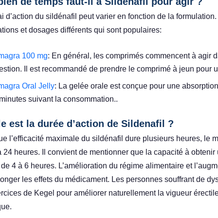
en de temps faut-il à Sildenafil pour agir ?
i d’action du sildénafil peut varier en fonction de la formulation
tions et dosages différents qui sont populaires:
magra 100 mg
: En général, les comprimés commencent à agir da
estion. Il est recommandé de prendre le comprimé à jeun pour u
agra Oral Jelly
: La gelée orale est conçue pour une absorptio
minutes suivant la consommation..
e est la durée d’action de Sildenafil ?
ue l’efficacité maximale du sildénafil dure plusieurs heures, le
à 24 heures. Il convient de mentionner que la capacité à obtenir
e de 4 à 6 heures. L’amélioration du régime alimentaire et l’aug
longer les effets du médicament. Les personnes souffrant de dys
ercices de Kegel pour améliorer naturellement la vigueur érectil
que.