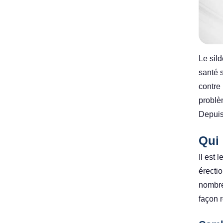
Le sil
santé 
contre
problè
Depuis
Qui 
Il est 
érectio
nombre
façon r