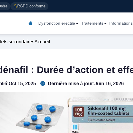
Ordre
RGPD conforme
Dysfonction érectile
Traitements
Information
effets secondaires
Accueil
dénafil : Durée d’action et ef
lié:
Oct 15, 2025
Dernière mise à jour:
Juin 16, 2026