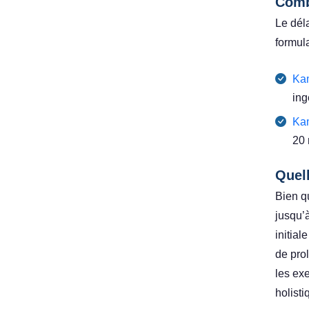
Combi
Le déla
formula
Ka
ing
Kam
20 
Quell
Bien q
jusqu’
initial
de pro
les ex
holisti