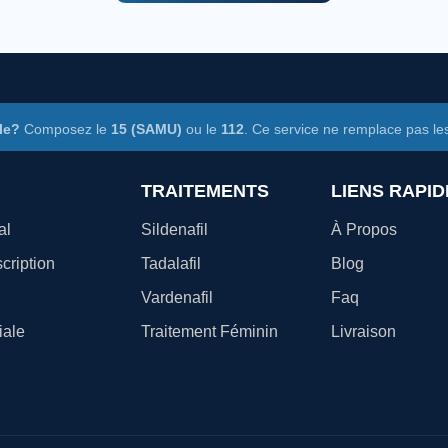
le?
Composez le
15 (SAMU)
ou le
112
. Ce service ne remplace pas le
TRAITEMENTS
LIENS RAPID
al
Sildenafil
À Propos
cription
Tadalafil
Blog
Vardenafil
Faq
iale
Traitement Féminin
Livraison