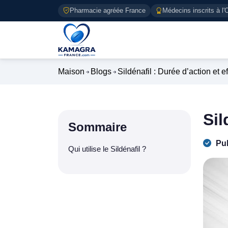
Pharmacie agréée France
Médecins inscrits à l'
Maison
Blogs
Sildénafil : Durée d’action et 
Sil
Sommaire
Pub
Qui utilise le Sildénafil ?