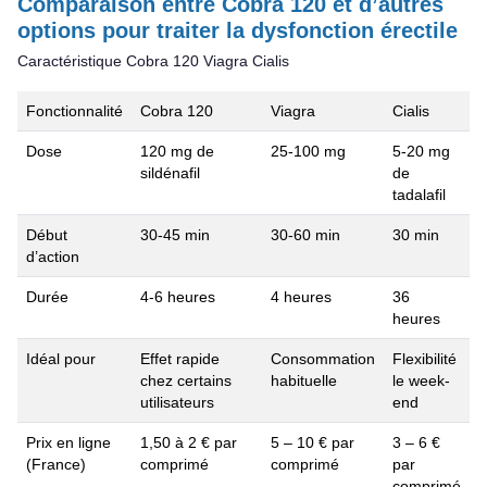
Comparaison entre Cobra 120 et d’autres
options pour traiter la dysfonction érectile
Caractéristique Cobra 120 Viagra Cialis
Fonctionnalité
Cobra 120
Viagra
Cialis
Dose
120 mg de
25-100 mg
5-20 mg
sildénafil
de
tadalafil
Début
30-45 min
30-60 min
30 min
d’action
Durée
4-6 heures
4 heures
36
heures
Idéal pour
Effet rapide
Consommation
Flexibilité
chez certains
habituelle
le week-
utilisateurs
end
Prix en ligne
1,50 à 2 € par
5 – 10 € par
3 – 6 €
(France)
comprimé
comprimé
par
comprimé